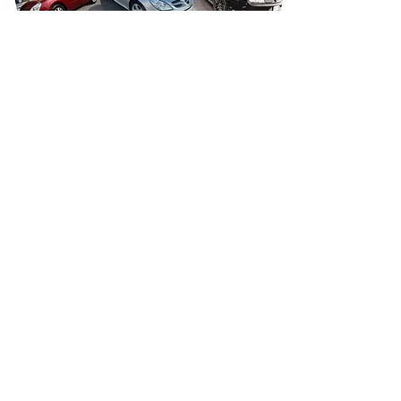
Contactez nous !
Trouvons la voiture
d'occasion de vos rêves
parmi 13 millions de
véhicules !
et économisez en
moyenne 20%
anl.courtage.auto@orange.fr
39 rue des Patis
95520, Osny
France
Tel :
07 84 26 82 27