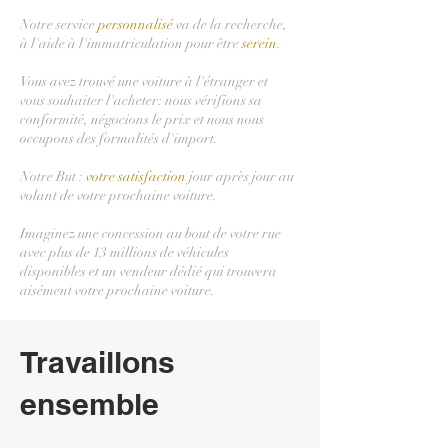
Notre service
personnalisé
va de la recherche,
à l'aide à l'immatriculation pour être
serein
.
Vous avez trouvé une voiture à l'étranger et
vous souhaiter l'acheter: nous vérifions sa
conformité, négocions le prix et nous nous
occupons des formalités d'import.
Notre But :
votre satisfaction
jour après jour au
volant de votre prochaine voiture.
Imaginez une concession au bout de votre rue
avec plus de 13 millions de véhicules
disponibles et un vendeur dédié qui trouvera
aisément votre prochaine voiture.
Travaillons
ensemble