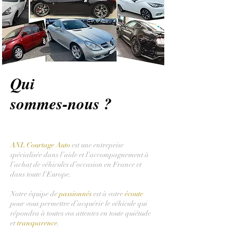
Qui
sommes-nous ?
ANL Courtage Auto
est une entreprise
spécialisée dans l’aide et l’accompagnement à
l’achat de véhicules d’occasion en France et
dans toute l'Europe.
Notre équipe de
passionnés
est à votre
écoute
pour vous permettre d’acquérir le véhicule qui
répondra à toutes vos attentes en toute quiétude
et
transparence
.